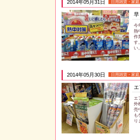
2014年05月31日
日用雑貨・家庭
早
今
熱
作
す
い
2014年05月30日
日用雑貨・家庭
エ
エ
外
売
も
り