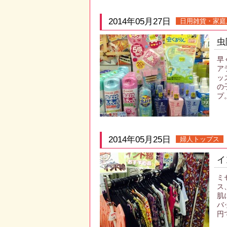
2014年05月27日
日用雑貨・家庭
虫
早
ア
ッ
の
プ
2014年05月25日
婦人トップス
イ
ミ
ス
肌
バ
円