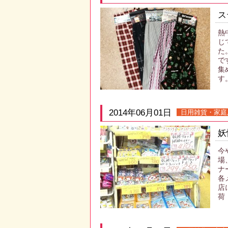
ス
熱
じ
た
で
集
す
2014年06月01日
日用雑貨・家庭
妖
今
場
ナ
各
店
荷