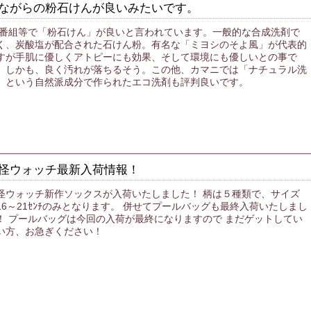
ながらの粉石けんが良いみたいです。
V番組等で「粉石けん」が良いと言われています。一般的な合成洗剤で
く、炭酸塩が配合された石けん粉。有名な「ミヨシのそよ風」が代表的
すが手肌に優しくアトピーにも効果、そして環境にも優しいとの事で
。しかも、良く汚れが落ちるそう。この他、カマニでは「ナチュラル洗
」という自然派成分で作られたエコ洗剤も評判良いです。
怪ウォッチ最新入荷情報！
怪ウォッチ新作ソックスが入荷いたしました！ 柄は５種類で、サイズ
16～21ｾﾝﾁのみとなります。 併せてプールバッグも最終入荷いたしまし
！ プールバッグは今回の入荷が最終になりますので まだゲットしてい
い方、お急ぎください！