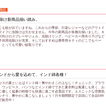
用品
除け新商品揃い踏み。
くも蚊が出ていますね。これからの季節、行楽レジャーなどのアウトド
ライフに虫除けは欠かせません。今年の新商品が各種出揃いました。キ
ズ向けのスプレーやジェル、虫除けリング、ベビーカー用吊り下げなど
子供用虫除けが充実。そしておすすめは携帯用キティのどこでもベー
。とっても可愛い蚊取りです。
ンドから愛を込めて、インド綿各種！
セスの夏といえばインド綿！爽やかさこの上なし！チュニック、ブラウ
、ワンピース、パンツなどインド綿でできた夏衣料は風通しも良く、お
に優しく猛暑の時期でも快適に過ごす必需品です。エスニックな雰囲気
ッチリ、爽やかに着こなしましょう！只今期間限定で店頭にて全品599
で販売中！