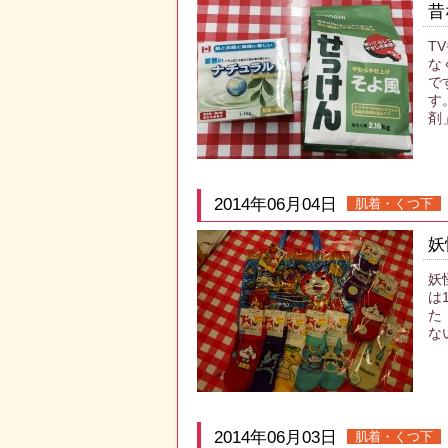
昔
T
な
で
す
剤
2014年06月04日
肌着・くつ下
妖
妖
は
た
な
2014年06月03日
肌着・くつ下