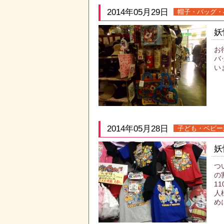
2014年05月29日
帽子・バッグ・
妖
お
バ
い
2014年05月28日
子ども・ベビー
妖
つ
の
1
人
め