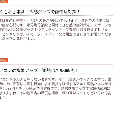
用品
くも暑さ本番！冷感グッズで熱中症対策！
年は夏の到来早く、7,8月の暑さが続いております。屋外での活動には
中症が心配です。水分塩分補給と同時にぜひ熱中症対策を。スポーツや
業のお供に冷感グッズ！今年はラインナップ豊富に取り揃えておりま
。ヒンヤリタオルスカーフ、スプレーなど用途に合わせてお選びくださ
。炎天下は危険ですよ。
用品
アコンの機能アップ！遮熱パネル399円！
アコンを使わざるをえない暑さです。今年は暑さが早くきてますね。室
機の上に設置して直射日光による負担を軽減するアルミ遮熱パネルが特
中！399円とチラシ限定でお買得です。冷房効果アップで電気代節約に
なりますね。その他室内の温度を適度に保つ遮熱シートなどいろいろあ
ます。