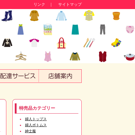
リンク
｜
サイトマップ
特売品カテゴリー
婦人トップス
婦人ボトムス
紳士服