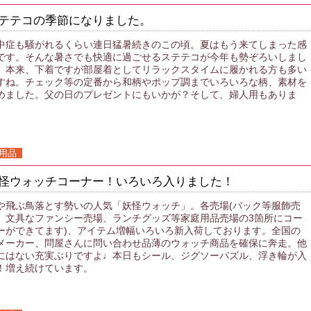
テテコの季節になりました。
中症も騒がれるくらい連日猛暑続きのこの頃。夏はもう来てしまった感
です。そんな暑さでも快適に過ごせるステテコが今年も勢ぞろいしまし
。本来、下着ですが部屋着としてリラックスタイムに履かれる方も多い
すね。チェック等の定番から和柄やポップ調までいろいろな柄、素材を
めました。父の日のプレゼントにもいかが？そして、婦人用もありま
。
用品
怪ウォッチコーナー！いろいろ入りました！
や飛ぶ鳥落とす勢いの人気「妖怪ウォッチ」。各売場(バック等服飾売
、文具なファンシー売場、ランチグッズ等家庭用品売場の3箇所にコー
ーができてます)、アイテム増幅いろいろ新入荷しております。全国の
メーカー、問屋さんに問い合わせ品薄のウォッチ商品を確保に奔走。他
にはない充実ぶりですよ♩本日もシール、ジグソーパズル、浮き輪が入
！増え続けています。