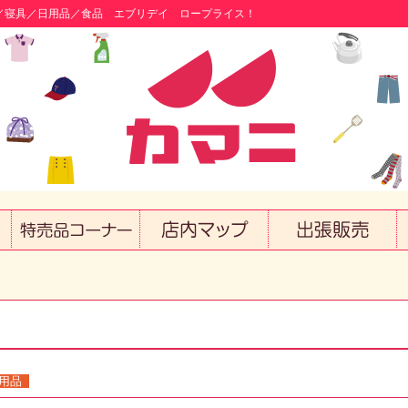
／寝具／日用品／食品 エブリデイ ロープライス！
用品