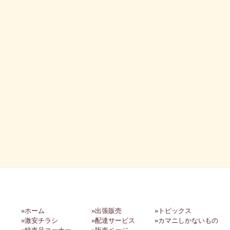
»ホーム
»出張販売
»トピックス
»激安チラシ
»配達サービス
»カマニしかないもの