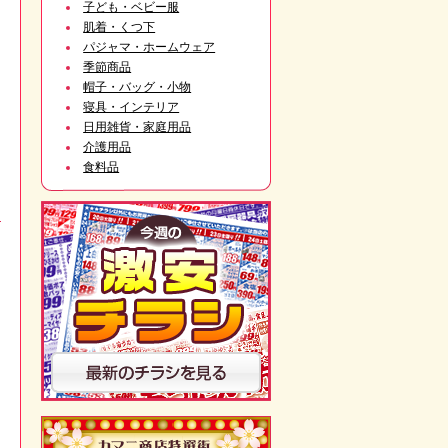
子ども・ベビー服
肌着・くつ下
パジャマ・ホームウェア
季節商品
帽子・バッグ・小物
寝具・インテリア
日用雑貨・家庭用品
介護用品
食料品