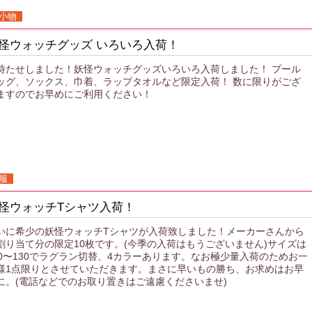
小物
怪ウォッチグッズ いろいろ入荷！
待たせしました！妖怪ウォッチグッズいろいろ入荷しました！ プール
ッグ、ソックス、巾着、ラップタオルなど限定入荷！ 数に限りがござ
ますのでお早めにご利用ください！
服
怪ウォッチTシャツ入荷！
いに希少の妖怪ウォッチTシャツが入荷致しました！メーカーさんから
割り当て分の限定10枚です。(今季の入荷はもうございません)サイズは
10〜130でラグラン切替、4カラーあります。なお極少量入荷のためお一
様1点限りとさせていただきます。まさに早いもの勝ち、お求めはお早
に。(電話などでのお取り置きはご遠慮くださいませ)