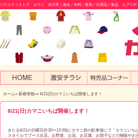
バラエティストア カマニ 吉川市｜激安／衣料／寝具／日用品／食品 エブリデ
ホーム
»
新着情報
»
» 6/21(日)カマニいちば開催します！
6/21(日)カマニいちば開催します！
きたる6/21の日曜日(9:30〜13:00)にカマニ前の駐車場にて「カマ
スタイルでブース出店。お野菜、お花、お豆腐、お団子などの物販やお