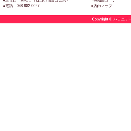
●定休日 月曜日（祝日の場合は営業）
»特売品コーナー
●電話 048-982-0027
»店内マップ
Copyright © バラエテ